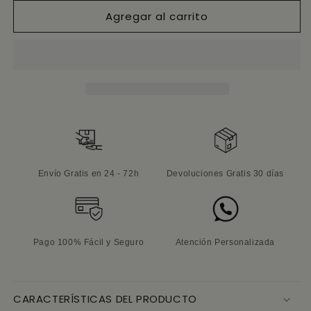
para
para
Agregar al carrito
Alfombra
Alfombra
cruda
cruda
pasillo
pasillo
pelo
pelo
corto
corto
Envío Gratis en 24 - 72h
Devoluciones Gratis 30 días
Pago 100% Fácil y Seguro
Atención Personalizada
CARACTERÍSTICAS DEL PRODUCTO