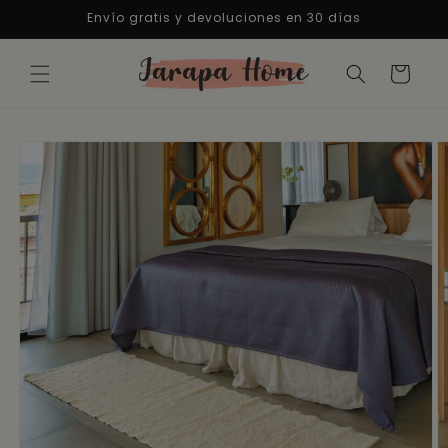
Ir
Envío gratis y devoluciones en 30 días
directamente
al contenido
Carrito
Ir
directamente
a la
información
del producto