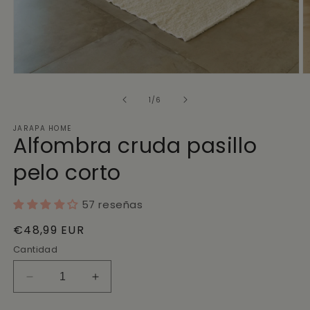
de
1
/
6
JARAPA HOME
Alfombra cruda pasillo
pelo corto
57 reseñas
Precio
€48,99 EUR
habitual
Cantidad
Reducir
Aumentar
cantidad
cantidad