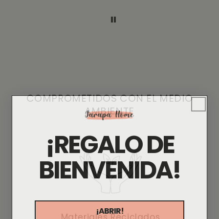
ventanas para “vestir’😉
Super recomendables, mis
ventanas han quedado preciosas.
COMPROMETIDOS CON EL MEDIO
AMBIENTE
¡REGALO DE
BIENVENIDA!
¡ABRIR!
Materiales Reciclados